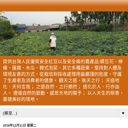
提供台灣人民優質安全紅豆以及安全級的農產品:蝶豆花、檸
檬、蓮霧、木瓜、韓式泡菜、其它多種蔬果，堅持對人體及
環境友善的方式，從栽培到採收處理用最嚴謹的態度，守護
了生產者及消費者的健康。 觀天之道、執天之行； 天造地
化、天何言哉； 之道自然、之行猶然； 道化於人、行亦由
人。 遵循自然的脈動，感恩天地的賜予； 以人天生的慈善，
重建美好的境地。
▼
2018年12月11日 星期二