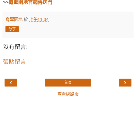
>>
育聖園地官網傳送門
育聖園地
於
上午11:34
分享
沒有留言:
張貼留言
‹
›
首頁
查看網路版