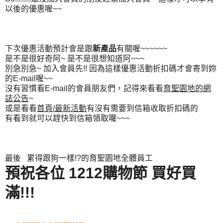
以後的優惠喔~~
下次優惠活動預計會是跟
新產品
有關喔~~~~~~
是不是很好奇阿~ 是不是很想知道阿~~~
別急別急~ 加入會員先!! 因為這樣優惠活動折扣碼才會寄到妳
的E-mail喔~~
沒有習慣看E-mail的會員朋友們，記得來看看
育聖園地的網
誌公告
~
或是看看
首頁/最新活動
有沒有需要到信箱收取折扣碼的
有看到就可以趕快到信箱領取囉~~~
最後 累得跟狗一樣!?的育聖園地全體員工
預祝各位 1212購物節 買好買
滿!!!