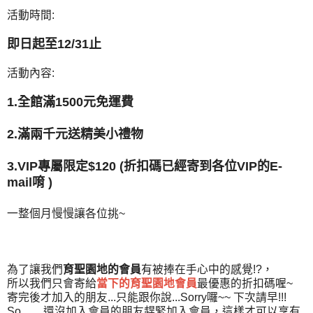
活動時間:
即日起至12/31止
活動內容:
1.全館滿1500元免運費
2.滿兩千元送精美小禮物
3.VIP專屬限定$120 (折扣碼已經寄到各位VIP的E-
mail唷
)
一整個月慢慢讓各位挑~
為了讓我們
育聖園地的會員
有被捧在手心中的感覺!?，
所以我們只會寄給
當下的育聖園地會員
最優惠的折扣碼喔~
寄完後才加入的朋友...只能跟你說...Sorry囉~~ 下次請早!!!
So........還沒加入會員的朋友趕緊加入會員，這樣才可以享有