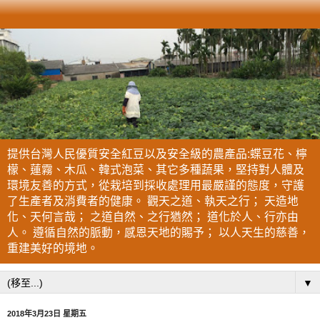
提供台灣人民優質安全紅豆以及安全級的農產品:蝶豆花、檸
檬、蓮霧、木瓜、韓式泡菜、其它多種蔬果，堅持對人體及
環境友善的方式，從栽培到採收處理用最嚴謹的態度，守護
了生產者及消費者的健康。 觀天之道、執天之行； 天造地
化、天何言哉； 之道自然、之行猶然； 道化於人、行亦由
人。 遵循自然的脈動，感恩天地的賜予； 以人天生的慈善，
重建美好的境地。
▼
2018年3月23日 星期五