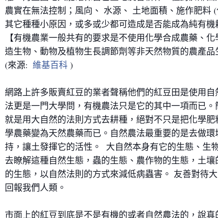
農實在無法控制；風向、 水源、 土地面積、施作肥料 (化
其它種種小原因，或多或少都可造成是否能成為純有機
【有機農業一般共有的要求是不使用化學合成農藥、化
造生物、動物及植物生長調節劑等非天然物質的農產品生
(來源:  
維基百科
 )
網路上許多販賣紅豆的業者聲稱他們的紅豆田是使用自
法更是一門大學問，有機農法只是它的其中一項而已。簡
就是用大自然的法則方式去耕種，絕對不只是把化學肥
學農藥變為天然農藥而已。自然農法最重要的是去做環
持，讓土發揮它的活性。  大自然本身有它的生態、生
去瞭解這種自然生態，蟲的生態、農作物的生態，土壤
的生態，以自然法則的方式來減低病蟲害。 友善對待
回報我們人類。
市面上的紅豆到底是不是有機的或者自然農法的，說真