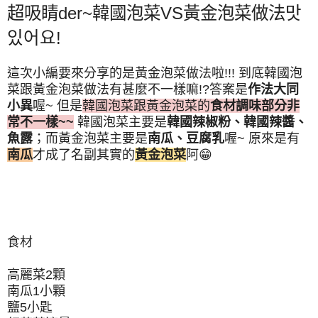
超吸睛der~韓國泡菜VS黃金泡菜做法맛
있어요!
這次小編要來分享的是黃金泡菜做法啦!!! 到底韓國泡
菜跟黃金泡菜做法有甚麼不一樣嘛!?
答案是
作法大同
小異
喔~ 但是
韓國泡菜跟黃金泡菜的
食材調味部分非
常不一樣~~
韓國泡菜主要是
韓國辣椒粉、韓國辣醬、
魚露
；而黃金泡菜主要是
南瓜、豆腐乳
喔~ 原來是有
南瓜
才成了名副其實的
黃金泡菜
阿😁
食材
高麗菜2顆
南瓜1小顆
鹽5小匙