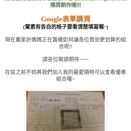
購買動作喔
!!!
表單購買
Google
(
葷素有各自的格子要看清楚填寫喔
~)
現在農家許媽媽正在籌備如何讓各位買到更划算的組
合呢
!!
請各位敬請期待
~~~
在這之前不妨將我們加入我的最愛隨時可以查看優惠
組合囉
~