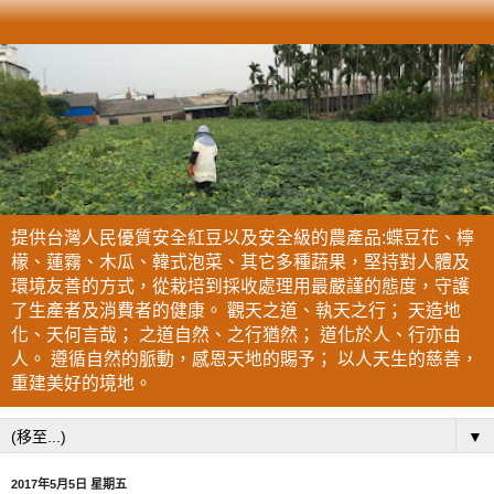
提供台灣人民優質安全紅豆以及安全級的農產品:蝶豆花、檸
檬、蓮霧、木瓜、韓式泡菜、其它多種蔬果，堅持對人體及
環境友善的方式，從栽培到採收處理用最嚴謹的態度，守護
了生產者及消費者的健康。 觀天之道、執天之行； 天造地
化、天何言哉； 之道自然、之行猶然； 道化於人、行亦由
人。 遵循自然的脈動，感恩天地的賜予； 以人天生的慈善，
重建美好的境地。
▼
2017年5月5日 星期五