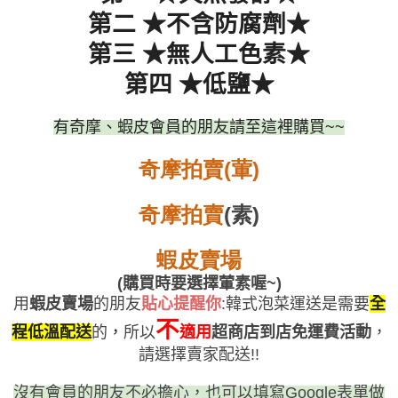
第二
★
不含防腐劑
★
第三
★
無人工色素
★
第四
★
低鹽
★
有奇摩、蝦皮會員的朋友請至這裡購買
~~
奇摩拍賣
(
葷
)
奇摩拍賣
(
素
)
蝦皮賣場
(
購買時要選擇葷素喔
~)
用
蝦皮賣場
的朋友
貼心提醒你
:
韓式泡菜運送是需要
全
不
程低溫配送
的
，
所以
適用
超商店到店免運費活動
，
請選擇賣家配送
!!
沒有會員的朋友不必擔心，也可以填寫
Google
表單做