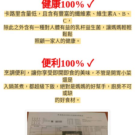
健康
100%
✓
卡路里含量低，且含有豐富的纖維素、維生素
A
、
B
、
C
，
除此之外含有一種對人體有益的乳杆益生菌，讓媽媽輕輕
鬆鬆
照顧一家人的健康。
便利
100%
✓
烹調便利，讓你享受即開即食的美
味，不管是開胃小菜
還是
入鍋蒸煮，都超級下飯，絕對是媽媽的好幫手，廚房不可
或缺
的好食材。