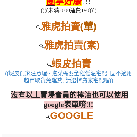
團
享好康
!!!
((((
未滿
2000
運費
190
))))
雅虎拍賣
(
葷
)
🔍
雅虎拍賣
(
素
)
🔍
蝦皮拍賣
🔍
((
蝦皮買家注意喔
~
泡菜需要全程低溫宅配
,
固不適用
超商取貨免運費
,
請選擇賣家宅配喔
))
沒有以上賣場會員的捧油也可以使用
表單唷
google
!!!
GOOGLE
🔍