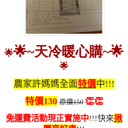
🌟
~
天冷暖心購
~🌟
🌟
🌟
農家許媽媽全面
特價
中
!!!
特價
130
👏👏
原價
150
免運費
活動現正實施中
快來
揪
!!!