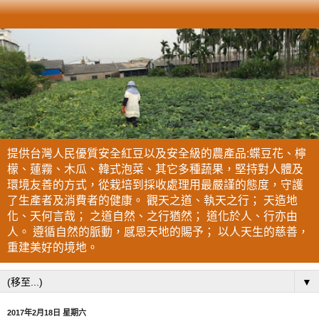
提供台灣人民優質安全紅豆以及安全級的農產品:蝶豆花、檸
檬、蓮霧、木瓜、韓式泡菜、其它多種蔬果，堅持對人體及
環境友善的方式，從栽培到採收處理用最嚴謹的態度，守護
了生產者及消費者的健康。 觀天之道、執天之行； 天造地
化、天何言哉； 之道自然、之行猶然； 道化於人、行亦由
人。 遵循自然的脈動，感恩天地的賜予； 以人天生的慈善，
重建美好的境地。
▼
2017年2月18日 星期六