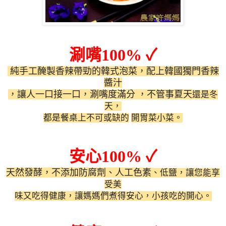
涮嘴
100%
✓
純手工醃製香辣帶勁的韓式泡菜，配上韓國獨門香辣
醬汁
，讓人一口接一口，涮嘴度滿分
，不管事夏天
還是冬
天，
都是餐桌上不可或缺的
開胃菜小菜。
安心
100%
✓
天然發酵，不添加防腐劑、人工色素
、低鹽，讓您能享
受美
味又吃得健康，讓媽媽們煮得安心，小孩吃的開心。