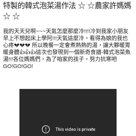
特製的韓式泡菜湯作法 ☆ ☆農家許媽媽
☆ ☆
我的天天兒啊~~~天氣怎麼那麼冷!!!!冷到我家小朋友
早上不想起床上學阿!!!天氣這麼冷，看得為娘的我也
心疼💔💔💔 所以晚餐一定會煮熱熱的湯
，讓大夥暖胃
暖身體👍👍👍這次也發現到一個新奇食譜-韓式泡菜魚
湯!!!各位媽媽們
，為了咱家的孩子
，努力抗寒吧
GO!GO!GO!