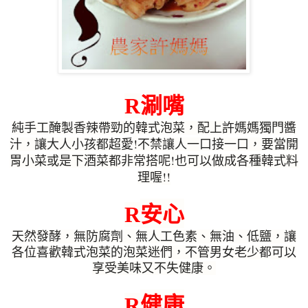
涮嘴
R
純手工醃製香辣帶勁的韓式泡菜，配上許媽媽獨門醬
!
汁，讓大人小孩都超愛
不禁讓人一口接一口，要當開
!
胃小菜或是下酒菜都非常搭呢
也可以做成各種韓式料
!!
理喔
安心
R
天然發酵，無防腐劑、無人工色素、無油、低鹽，讓
各位喜歡韓式泡菜的泡菜迷們，不管男女老少都可以
享受美味又不失健康。
健康
R