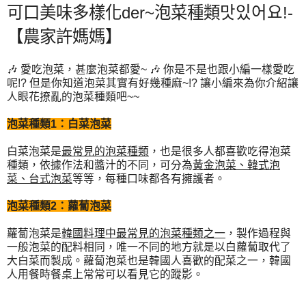
可口美味多樣化der~泡菜種類맛있어요!-
【農家許媽媽】
🎶 愛吃泡菜，甚麼泡菜都愛~ 🎶 你是不是也跟小編一樣愛吃
呢!? 但是你知道泡菜其實有好幾種麻~!? 讓小編來為你介紹讓
人眼花撩亂的泡菜種類吧~~
泡菜種類1：白菜泡菜
白菜泡菜是
最常見的泡菜種類
，也是很多人都喜歡吃得泡菜
種類，依據作法和醬汁的不同，可分為
黃金泡菜、韓式泡
菜、台式泡菜
等等，每種口味都各有擁護者。
泡菜種類2：蘿蔔泡菜
蘿蔔泡菜是
韓國料理中最常見的泡菜種類之一
，製作過程與
一般泡菜的配料相同，唯一不同的地方就是以白蘿蔔取代了
大白菜而製成。蘿蔔泡菜也是韓國人喜歡的配菜之一，韓國
人用餐時餐桌上常常可以看見它的蹤影。