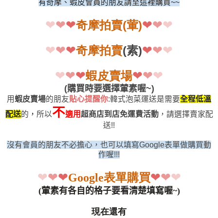
有奇摩、蝦皮會員的朋友請至這裡購買
~~
❤
❤
❤
❤
❤
❤
奇摩拍賣
(
葷
)
❤
❤
❤
❤
❤
❤
奇摩拍賣
(
素
)
❤
❤
❤
❤
❤
❤
蝦皮賣場
(
購買時要選擇葷素喔
~)
用
蝦皮賣場
的朋友
貼心提醒你
:
韓式泡菜運送是需要
全程低溫
不
配送
的
，
所以
適用
超商店到店免運費活動
，請選擇賣家配
送
!!
沒有會員的朋友不必擔心，也可以填寫
Google
表單做購買動
作喔
!!!
❤
❤
❤
❤
❤
❤
表單購買
Google
(
葷素有各自的格子要看清楚填寫喔
~)
現在還有