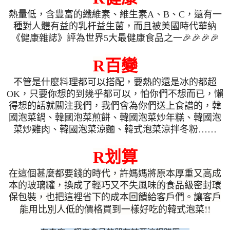
熱量低，含豐富的纖維素、維生素
A
、
B
、
C
，還有一
種對人體有益的乳杆益生菌，而且被美國時代華納
《健康雜誌》評為世界
5
大最健康食品之一
🎉🎉🎉🎉
百變
R
不管是什麼料理都可以搭配，要熱的還是冰的都超
OK
，只要你想的到幾乎都可以，怕你們不想而已，懶
得想的話就關注我們，我們會為你們送上食譜的，韓
國泡菜鍋、韓國泡菜煎餅、韓國泡菜炒年糕、韓國泡
菜炒雞肉、韓國泡菜涼麵、韓式泡菜涼拌冬粉
……
划算
R
在這個甚麼都要錢的時代，許媽媽將原本厚重又高成
本的玻璃罐，換成了輕巧又不失風味的食品級密封環
保包裝，也把這裡省下的成本回饋給客戶們。讓客戶
!!
能用比別人低的價格買到一樣好吃的韓式泡菜