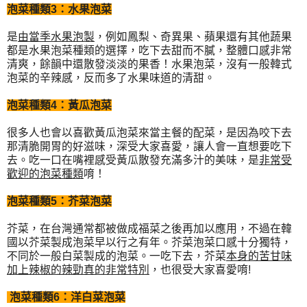
泡菜種類3：水果泡菜
是
由當季水果泡製
，例如鳳梨、奇異果、蘋果還有其他蔬果
都是水果泡菜種類的選擇，吃下去甜而不膩，整體口感非常
清爽，餘韻中還散發淡淡的果香！水果泡菜，沒有一般韓式
泡菜的辛辣感，反而多了水果味道的清甜。
泡菜種類4：黃瓜泡菜
很多人也會以喜歡黃瓜泡菜來當主餐的配菜，是因為咬下去
那清脆開胃的好滋味，深受大家喜愛，讓人會一直想要吃下
去。吃一口在嘴裡感受黃瓜散發充滿多汁的美味，是
非常受
歡迎的泡菜種類
唷！
泡菜種類5：芥菜泡菜
芥菜，在台灣通常都被做成福菜之後再加以應用，不過在韓
國以芥菜製成泡菜早以行之有年。芥菜泡菜口感十分獨特，
不同於一般白菜製成的泡菜。一吃下去，芥菜
本身的苦甘味
加上辣椒的辣勁真的非常特別
，也很受大家喜愛唷!
泡菜種類6：洋白菜泡菜