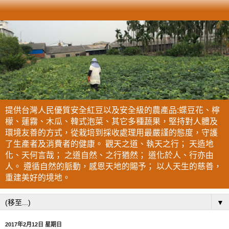
提供台灣人民優質安全紅豆以及安全級的農產品:蝶豆花、檸
檬、蓮霧、木瓜、韓式泡菜、其它多種蔬果，堅持對人體及
環境友善的方式，從栽培到採收處理用最嚴謹的態度，守護
了生產者及消費者的健康。 觀天之道、執天之行； 天造地
化、天何言哉； 之道自然、之行猶然； 道化於人、行亦由
人。 遵循自然的脈動，感恩天地的賜予； 以人天生的慈善，
重建美好的境地。
▼
2017年2月12日 星期日