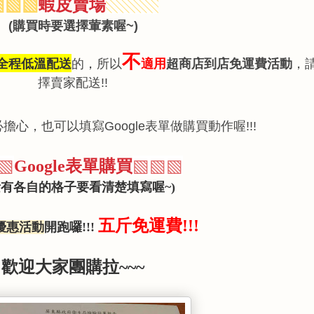
蝦皮賣場
▧
▧
▧
▧
▧
▧
購買時要選擇葷素喔
(
~)
不
全程低溫配送
適用
超商店到店免運費活動
的
，
所以
，
擇賣家配送
!!
必擔心，也可以填寫
表單做購買動作喔
Google
!!!
表單購買
▧
▧
▧
▧
Google
素有各自的格子要看清楚填寫喔
~)
五斤免運費!!!
優惠活動
開跑囉!!!
歡迎大家團購拉~~~