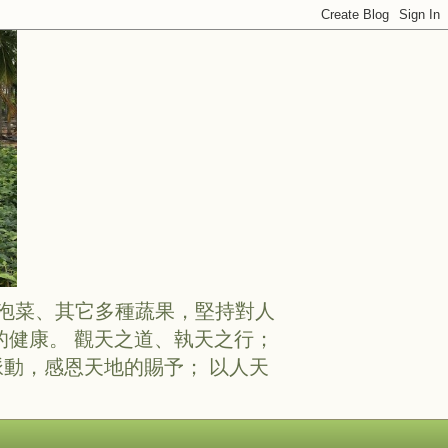
泡菜、其它多種蔬果，堅持對人
健康。 觀天之道、執天之行；
脈動，感恩天地的賜予； 以人天