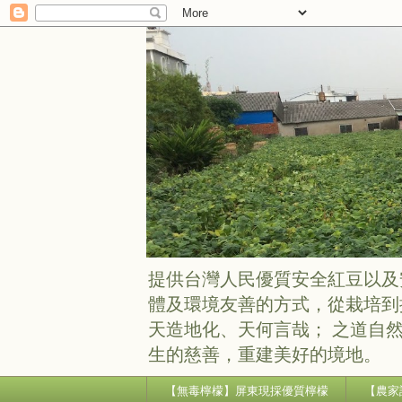
提供台灣人民優質安全紅豆以及
體及環境友善的方式，從栽培到
天造地化、天何言哉； 之道自
生的慈善，重建美好的境地。
【無毒檸檬‬】屏東現採優質檸檬‬
【農家