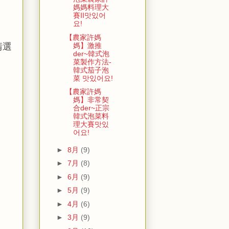
媽媽料理大
賽Ⅱ맛있어
요!
【農家許媽
請選
媽】激推
der~韓式泡
菜製作方法-
韓式茄子泡
菜 맛있어요!
【農家許媽
媽】非常契
合der~正宗
韓式泡菜料
理大賽맛있
어요!
►
8月
(9)
►
7月
(8)
►
6月
(9)
►
5月
(9)
►
4月
(6)
►
3月
(9)