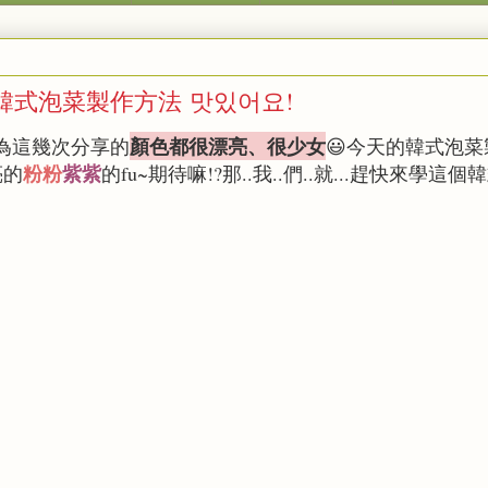
韓式泡菜製作方法 맛있어요!
顏色都很漂亮、很少女
因為這幾次分享的
😃今天的韓式泡菜
粉粉
紫紫
亮的
的fu~期待嘛!?那..我..們..就...趕快來學這個