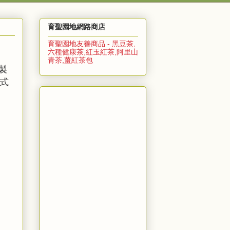
育聖園地網路商店
育聖園地友善商品 - 黑豆茶,
六種健康茶,紅玉紅茶,阿里山
青茶,薑紅茶包
製
韓式