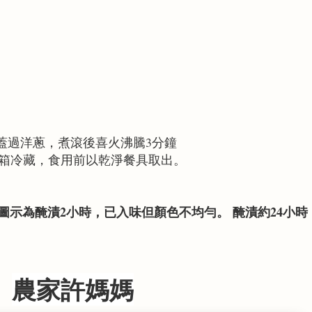
至蓋過洋蔥，煮滾後喜火沸騰3分鐘
冰箱冷藏，食用前以乾淨餐具取出。
。 圖示為醃漬2小時，已入味但顏色不均勻。 醃漬約24小時
農家許媽媽