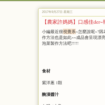
2017年9月27日 星期三
【農家許媽媽】口感佳der~
小編最近很
視覺系
~怎麼說呢~?
作方法也是如此~~成品會呈現漂
泡菜製作方法吧!!!!!
食材
紫洋蔥 1顆
醃漬醬汁