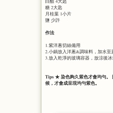
白醋 4大匙
糖 2大匙
月桂葉 1小片
鹽 少許
作法
1.紫洋蔥切絲備用
2.小鍋放入洋蔥&調味料，加水
3.放入乾淨的玻璃容器，放涼後
Tips ★ 染色夠久紫色才會均勻
候，才會成呈現均勻紫色。