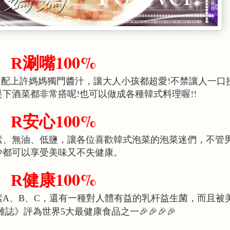
100%
涮嘴
R
，配上許媽媽獨門醬汁，讓大人小孩都超愛
!
不禁讓人一口
是下酒菜都非常搭呢
!
也可以做成各種韓式料理喔
!!
100%
安心
R
素、無油、低鹽，讓各位喜歡韓式泡菜的泡菜迷們，不管
少都可以享受美味又不失健康。
100%
健康
R
素
、
、
，還有一種對人體有益的乳杆益生菌，而且被
A
B
C
雜誌》評為世界
大最健康食品之一
5
🎉🎉🎉🎉