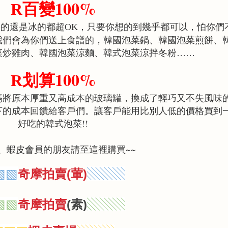
100%
百變
R
熱的還是冰的都超
，只要你想的到幾乎都可以，怕你們
OK
我們會為你們送上食譜的，韓國泡菜鍋、韓國泡菜煎餅、
菜炒雞肉、韓國泡菜涼麵、韓式泡菜涼拌冬粉
……
100%
划算
R
媽將原本厚重又高成本的玻璃罐，換成了輕巧又不失風味
下的成本回饋給客戶們。讓客戶能用比別人低的價格買到
好吃的韓式泡菜
!!
、蝦皮會員的朋友請至這裡購買
~~
奇摩拍賣
葷
▧
▧
▧
▧
▧
(
)
奇摩拍賣
素
▧
▧
▧
▧
▧
(
)