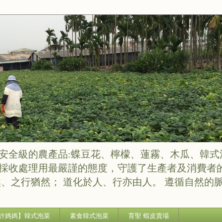
安全級的農產品:蝶豆花、檸檬、蓮霧、木瓜、韓式
採收處理用最嚴謹的態度，守護了生產者及消費者的
然、之行猶然； 道化於人、行亦由人。 遵循自然的
許媽媽】韓式泡菜
素食韓式泡菜
育聖 蝦皮賣場