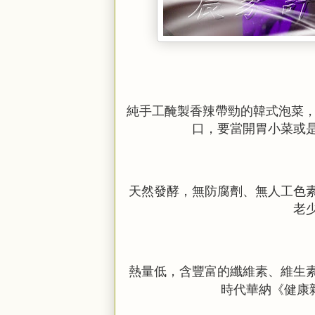
純手工醃製香辣帶勁的韓式泡菜
口，要當開胃小菜或
天然發酵，無防腐劑、無人工色
老
熱量低，含豐富的纖維素、維生
時代華納《健康