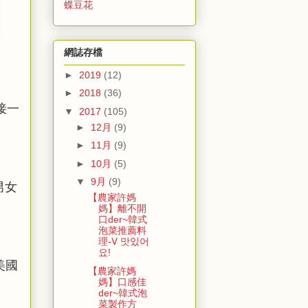
蝶豆花
網誌存檔
►
2019
(12)
►
2018
(36)
接一
▼
2017
(105)
►
12月
(9)
►
11月
(9)
►
10月
(5)
▼
9月
(9)
男女
【農家許媽
媽】離不開
口der~韓式
泡菜推薦料
理-Ⅴ 맛있어
요!
美國
【農家許媽
媽】口感佳
der~韓式泡
菜製作方