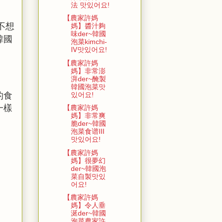
法 맛있어요!
【農家許媽
不想
媽】醬汁夠
味der~韓國
韓國
泡菜kimchi-
Ⅳ맛있어요!
【農家許媽
媽】非常澎
湃der~醃製
韓國泡菜맛
的食
있어요!
一樣
【農家許媽
媽】非常爽
脆der~韓國
泡菜食谱Ⅲ
맛있어요!
【農家許媽
媽】很夢幻
der~韓國泡
菜自製맛있
어요!
【農家許媽
媽】令人垂
涎der~韓國
泡菜農家許