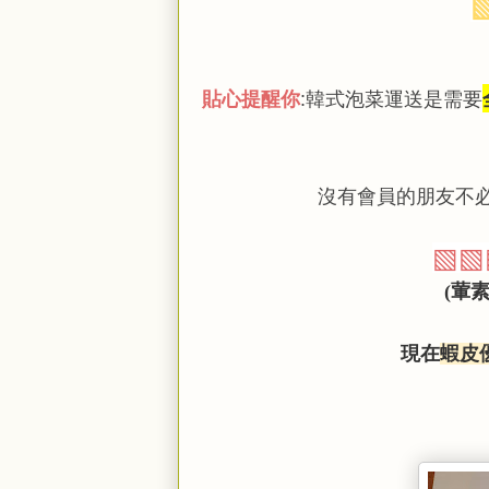
貼心提醒你
韓式泡菜運送是需要
:
沒有會員的朋友不
▧
▧
葷
(
現在
蝦皮