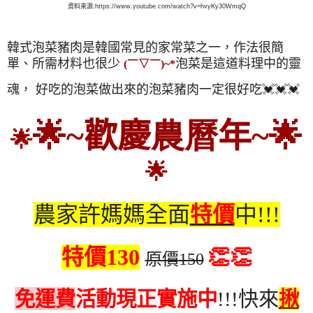
資料來源:https://www.youtube.com/watch?v=hvyKy30WmqQ
韓式泡菜豬肉是韓國常見的家常菜之一，
作法很簡
單、所需材料也很少
泡菜是這道料理中的靈
(￣▽￣)~*
魂，
好吃的泡菜做出來的泡菜豬肉一定很好吃💓💓💓
🌟
~
歡慶
農曆
年
~🌟
🌟
🌟
農家許媽媽全面
特價
中
!!!
特價
130
👏👏
原價
150
免運費
活動現正實施中
快來
揪
!!!