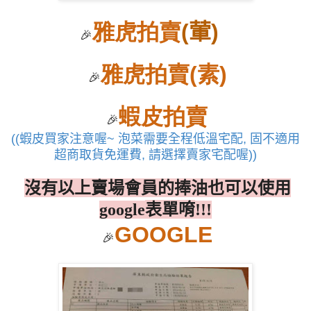
雅虎拍賣
(
葷
)
🎉
雅虎拍賣
(
素
)
🎉
蝦皮拍賣
🎉
((
蝦皮買家注意喔
~
泡菜需要全程低溫宅配
,
固不適用
超商取貨免運費
,
請選擇賣家宅配喔
))
沒有以上賣場會員的捧油也可以使用
表單唷
google
!!!
GOOGLE
🎉