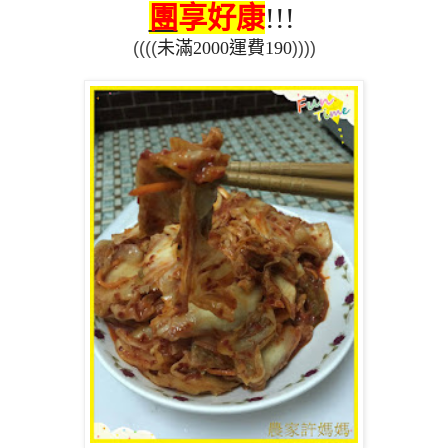
團
享好康
!!!
((((
未滿
2000
運費
190
))))