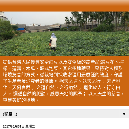
提供台灣人民優質安全紅豆以及安全級的農產品:蝶豆花、檸
檬、蓮霧、木瓜、韓式泡菜、其它多種蔬果，堅持對人體及
環境友善的方式，從栽培到採收處理用最嚴謹的態度，守護
了生產者及消費者的健康。 觀天之道、執天之行； 天造地
化、天何言哉； 之道自然、之行猶然； 道化於人、行亦由
人。 遵循自然的脈動，感恩天地的賜予； 以人天生的慈善，
重建美好的境地。
▼
2017年1月31日 星期二