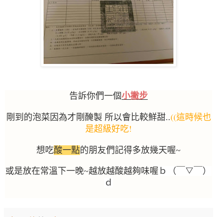
告訴你們一個
小撇步
((
剛到的泡菜因為才剛醃製
所以會比較鮮甜
..
這時候也
!
是超級好吃
想吃
酸一點
的朋友們記得多放幾天喔
~
或是放在常溫下一晚
~
越放越酸越夠味喔
ｂ（￣
▽
￣）
ｄ