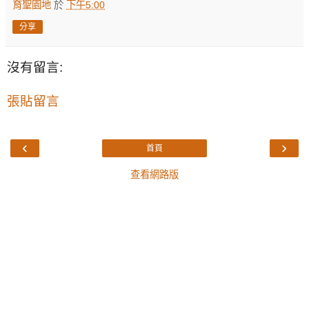
育聖園地
於
下午5:00
分享
沒有留言:
張貼留言
‹
›
首頁
查看網路版