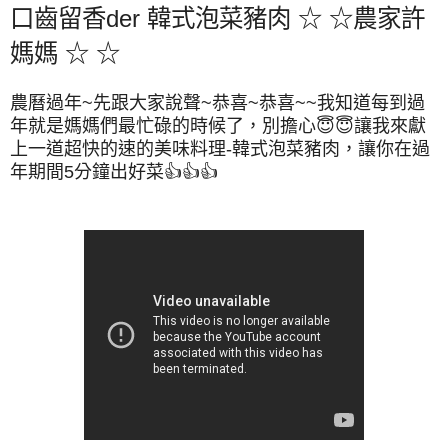
口齒留香der 韓式泡菜豬肉 ☆ ☆農家許
媽媽 ☆ ☆
農曆過年~先跟大家說聲~恭喜~恭喜~~我知道每到過
年就是媽媽們最忙碌的時候了，別擔心😇😇讓我來獻
上一道超快的速的美味料理-韓式泡菜豬肉，讓你在過
年期間5分鐘出好菜👍👍👍