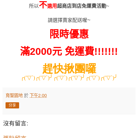
不
所以
適用
超商店到店免運費活動
~
請選擇賣家配送喔
~
限時優惠
滿
2000
元
免運費
!!!!!!!
趕快揪團囉
╭
(′
▽
`)
╭
(′
▽
`)
╯╭
(′
▽
`)
╭
(′
▽
`)
╯╭
(′
▽
`)
╭
(′
▽
`)
╯
育聖園地
於
下午2:00
分享
沒有留言: