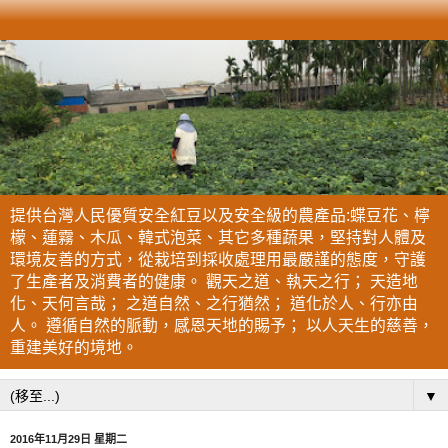
提供台灣人民優質安全紅豆以及安全級的農產品:蝶豆花、檸
檬、蓮霧、木瓜、韓式泡菜、其它多種蔬果，堅持對人體及
環境友善的方式，從栽培到採收處理用最嚴謹的態度，守護
了生產者及消費者的健康。 觀天之道、執天之行； 天造地
化、天何言哉； 之道自然、之行猶然； 道化於人、行亦由
人。 遵循自然的脈動，感恩天地的賜予； 以人天生的慈善，
重建美好的境地。
▼
2016年11月29日 星期二