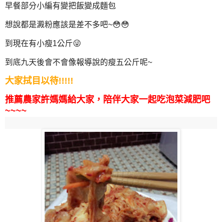
早餐部分小編有變把飯變成麵包
想說都是澱粉應該是差不多吧~😳😳
到現在有小瘦1公斤😜
到底九天後會不會像報導說的瘦五公斤呢~
大家拭目以待!!!!!
推薦農家許媽媽給大家，陪伴大家一起吃泡菜減肥吧
~~~~