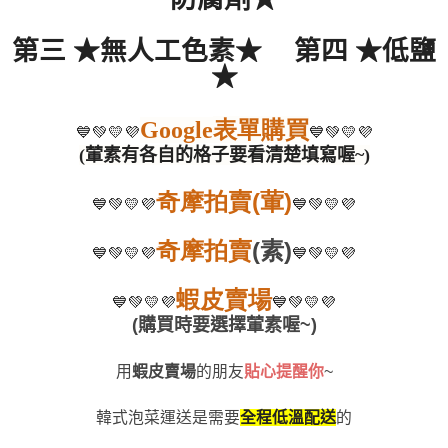
第三
★
無人工色素
★
第四
★
低鹽
★
表單購買
Google
💙💚💛💜
💙💚💛💜
(
葷素有各自的格子要看清楚填寫喔
~)
奇摩拍賣
(
葷
)
💙💚💛💜
💙💚💛💜
奇摩拍賣
(
素
)
💙💚💛💜
💙💚💛💜
蝦皮賣場
💙💚💛💜
💙💚💛💜
(
購買時要選擇葷素喔
~)
用
蝦皮賣場
的朋友
貼心提醒你
~
韓式泡菜運送是需要
全程低溫配送
的