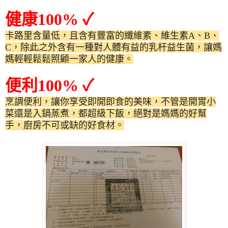
健康
100%
✓
卡路里含量低，且含有豐富的纖維素、維生素
A
、
B
、
C
，除此之外含有一種對人體有益的乳杆益生菌，讓媽
媽輕輕鬆鬆照顧一家人的健康。
便利
100%
✓
烹調便利，讓你享受即開即食的美味，不管是開胃小
菜還是入鍋蒸煮，都超級下飯，絕對是媽媽的好幫
手，廚房不可或缺的好食材。