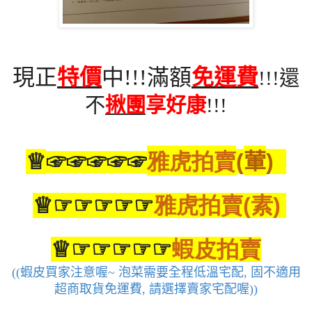
現正
特價
中
!!!
滿額
免運費
還
!!!
不
揪團
享好康
!!!
雅虎拍賣
葷
♕
(
)
☞☞☞☞☞
雅虎拍賣
素
♕☞☞☞☞☞
(
)
蝦皮拍賣
♕☞☞☞☞☞
蝦皮買家注意喔
泡菜需要全程低溫宅配
固不適用
((
~
,
超商取貨免運費
請選擇賣家宅配喔
,
))