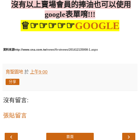
沒有以上賣場會員的捧油也可以使用
表單唷
google
!!!
♕☞☞☞☞☞
GOOGLE
資料來源http://www.cna.com.tw
/news/firstnews/201412135008-1.aspx
育聖園地
於
上午9:00
分享
沒有留言:
張貼留言
‹
›
首頁