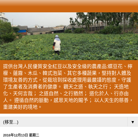
提供台灣人民優質安全紅豆以及安全級的農產品:蝶豆花、檸
檬、蓮霧、木瓜、韓式泡菜、其它多種蔬果，堅持對人體及
環境友善的方式，從栽培到採收處理用最嚴謹的態度，守護
了生產者及消費者的健康。 觀天之道、執天之行； 天造地
化、天何言哉； 之道自然、之行猶然； 道化於人、行亦由
人。 遵循自然的脈動，感恩天地的賜予； 以人天生的慈善，
重建美好的境地。
▼
2016年12月13日 星期二