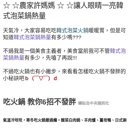
☆ ☆農家許媽媽 ☆ ☆讓人眼睛一亮韓
式泡菜鍋熱量
天氣冷，大家容易吃吃
韓式泡菜火鍋
暖暖胃，但是可
知道
韓式泡菜鍋熱量
有多少嗎???
不過我是一個美食主義者，美食當前我可不管
韓式泡
菜鍋熱量
有多少，先嗑了再說!!!
不過吃火鍋也有小撇步，來看看怎樣吃火鍋不發胖的
小秘訣吧
ｂ（￣▽￣）ｄ
吃火鍋 教你6招不發胖
轉貼自中央通訊社
氣溫冷吱吱，寒冬吃火鍋最過癮。酸菜白肉鍋、羊肉爐、薑母鴨、日式涮