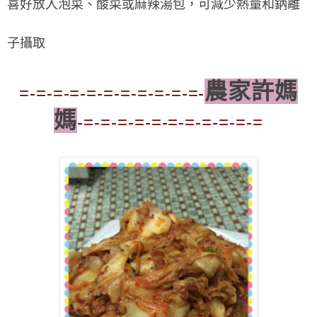
喜好放入泡菜、酸菜或麻辣湯包，可減少熱量和鈉離
子攝取
農家許媽
=-=-=-=-=-=-=-=-=-=-=-
媽
-=-=-=-=-=-=-=-=-=-=-=