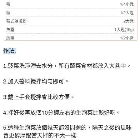
鹽
1/4小匙
糖
1/2大匙
韓式辣椒粉
2大匙
魚露
1大匙(15g)
蝦醬
1/2小匙
作法:
菠菜洗淨瀝去水分，所有蔬菜食材都放入大盆中。
1.
2.
加入醬料攪拌均勻即可。
3.
戴上手套攪拌會比較方便。
4.拌好後再放個10分鐘左右的生泡菜比較好吃。
5.
這種生泡菜放個幾天都沒問題的，隔天之後的風味
會更醇厚跟當天拌的不大一樣