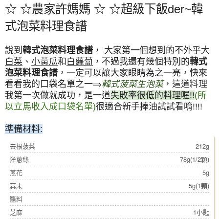
☆ ☆農家許媽媽 ☆ ☆超級下飯der~韓
式泡菜料理食譜
說到
韓式泡菜料理食譜
， 大家第一個想到的不外乎
大
白菜
、
小黃瓜
和
白蘿蔔
，不過我還有幾個特別的
韓式
泡菜料理食譜
，一定可以讓大家眼睛為之一亮，快來
看看我的口袋名單之一⇒
韓式菠菜生泡菜
，這道料理
我第一次做就成功，是一道
失敗率很低的料理喔!!
(所
以立馬收入成口袋名單)
很適合新手捧油試試看唷!!!!
準備材料:
去根菠菜
212g
洋蔥絲
78g(1/2顆)
蔥花
5g
蒜末
5g(1顆)
醬料
芝麻
1小匙