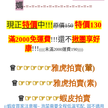
媽
-=-=-=-=-=-=-=-=-=-=-=-=
現正
特價
中
!!!
特價
130
原價
150
滿
免運費
還不
揪團
享好
2000
!!!
康
!!!
((((
未滿
2000
運費
190
))))
雅虎拍賣
葷
♕
☞☞☞☞☞
(
)
雅虎拍賣
素
♕
☞☞☞☞☞
(
)
蝦皮拍賣
♕
☞☞☞☞☞
蝦皮買家注意喔
泡菜需要全程低溫宅配
固不適用
((
~
,