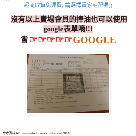
超商取貨免運費
請選擇賣家宅配喔
,
))
沒有以上賣場會員的捧油也可以使用
google
表單唷
!!!
♕
☞☞☞☞☞
GOOGLE
參考資料:http://www.dodocook.com/recipe/78640