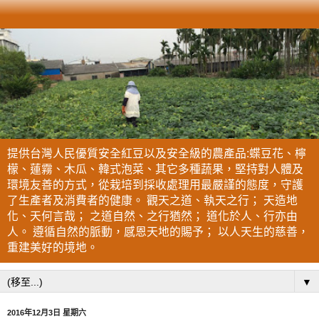
提供台灣人民優質安全紅豆以及安全級的農產品:蝶豆花、檸
檬、蓮霧、木瓜、韓式泡菜、其它多種蔬果，堅持對人體及
環境友善的方式，從栽培到採收處理用最嚴謹的態度，守護
了生產者及消費者的健康。 觀天之道、執天之行； 天造地
化、天何言哉； 之道自然、之行猶然； 道化於人、行亦由
人。 遵循自然的脈動，感恩天地的賜予； 以人天生的慈善，
重建美好的境地。
▼
2016年12月3日 星期六